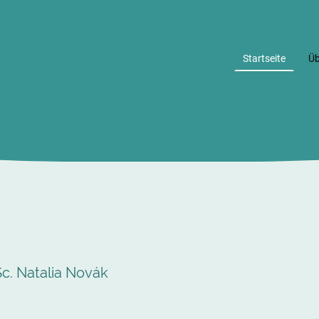
Startseite
Üb
c. Natalia Novák