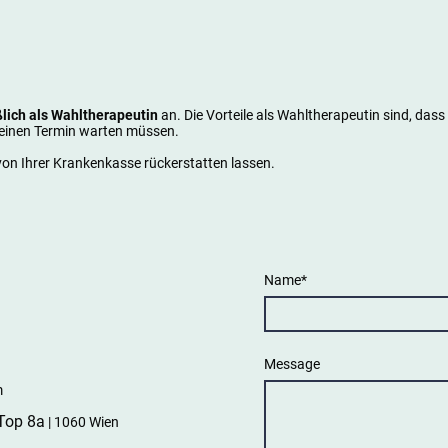
ßlich als Wahltherapeutin
an. Die Vorteile als Wahltherapeutin sind, dass i
 einen Termin warten müssen.
 von Ihrer Krankenkasse rückerstatten lassen.
Name
*
Message
m
 Top 8a
| 1060 Wien