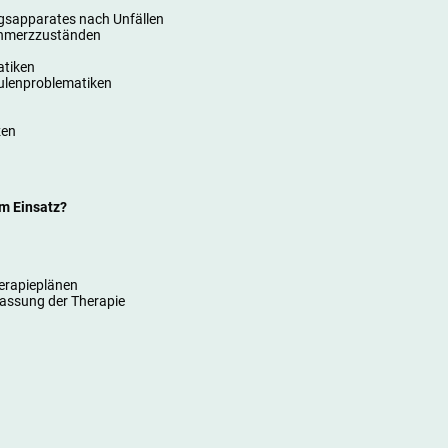
gsapparates nach Unfällen
chmerzzuständen
atiken
ulenproblematiken
zen
m Einsatz?
erapieplänen
passung der Therapie