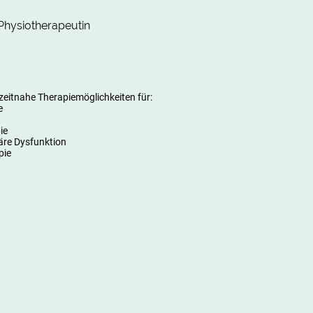
Physiotherapeutin
zeitnahe Therapiemöglichkeiten für:
e
ie
äre Dysfunktion
pie