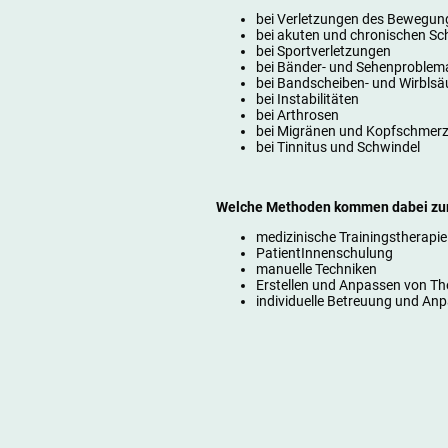
bei Verletzungen des Bewegun
bei akuten und chronischen S
bei Sportverletzungen
bei Bänder- und Sehenproblem
bei Bandscheiben- und Wirblsä
bei Instabilitäten
bei Arthrosen
bei Migränen und Kopfschmer
bei Tinnitus und Schwindel
Welche Methoden kommen dabei zu
medizinische Trainingstherapie
PatientInnenschulung
manuelle Techniken
Erstellen und Anpassen von Th
individuelle Betreuung und An